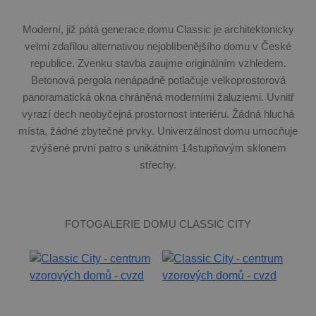
Moderní, již pátá generace domu Classic je architektonicky
velmi zdařilou alternativou nejoblíbenějšího domu v České
republice. Zvenku stavba zaujme originálním vzhledem.
Betonová pergola nenápadně potlačuje velkoprostorová
panoramatická okna chráněná moderními žaluziemi. Uvnitř
vyrazí dech neobyčejná prostornost interiéru. Žádná hluchá
místa, žádné zbytečné prvky. Univerzálnost domu umocňuje
zvýšené první patro s unikátním 14stupňovým sklonem
střechy.
FOTOGALERIE DOMU CLASSIC CITY