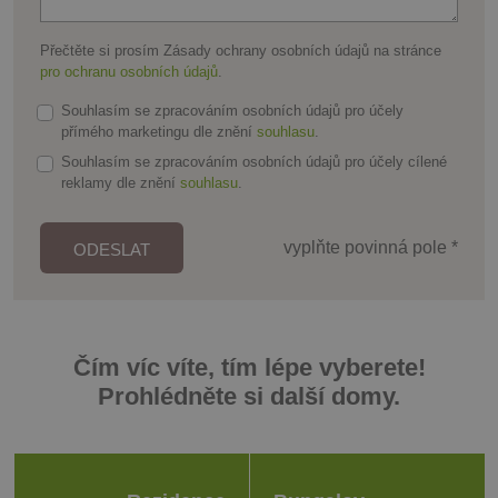
jejich
interakc
zásadách ochrany soukromí společnosti Google
webem.
Přečtěte si prosím Zásady ochrany osobních údajů na stránce
Zaznam
údaje o
pro ochranu osobních údajů
.
souhlas
návštěv
Souhlasím se zpracováním osobních údajů pro účely
různým
zásada
přímého marketingu dle znění
souhlasu
.
ochran
Souhlasím se zpracováním osobních údajů pro účely cílené
osobní
údajů a
reklamy dle znění
souhlasu
.
nastave
které zaj
že jejich
prefere
vyplňte povinná pole *
ODESLAT
budou 
budouc
sezeníc
respekt
Čím víc víte, tím lépe vyberete!
Prohlédněte si další domy.
Poskytovatel
Název
Vyprší
Po
/
Doména
centrum_vzorovych_domu_session
cvzd.cz
2
hodiny
Poskytovatel
Název
Vyprší
Popis
/
Doména