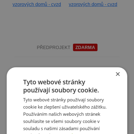
PŘEDPROJEKT
ZDARMA
Ke každému domu lze získat projektovou
×
dokumentaci (pro ÚR) zdarma. Objednejte si čas
Tyto webové stránky
návštěvy.
používají soubory cookie.
Tyto webové stránky používají soubory
cookie ke zlepšení uživatelského zážitku.
OBJEDNAT
Používáním našich webových stránek
souhlasíte se všemi soubory cookie v
souladu s našimi zásadami používání