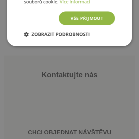
souborů cookie.
Více informací
Půdorys domu
VŠE PŘIJMOUT
ZOBRAZIT PODROBNOSTI
Nezbytně
Výkonové
Soubory
nutné
soubory
cílení
soubory
Kontaktujte nás
Funkční soubory
Nezařazené
soubory
Nezbytně nutné soubory
Výkonové soubory
CHCI OBJEDNAT NÁVŠTĚVU
Soubory cílení
Funkční soubory